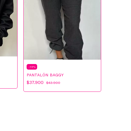
-
14
%
PANTALÓN BAGGY
$37.900
$43.900
-
20
%
TAPADO C
$60.900