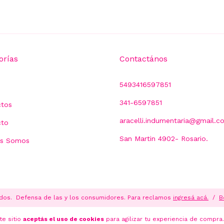
orías
Contactános
5493416597851
341-6597851
ctos
aracelli.indumentaria@gmail.c
cto
San Martin 4902- Rosario.
es Somos
dos.
Defensa de las y los consumidores. Para reclamos
ingresá acá.
/
B
te sitio
aceptás el uso de cookies
para agilizar tu experiencia de compra.