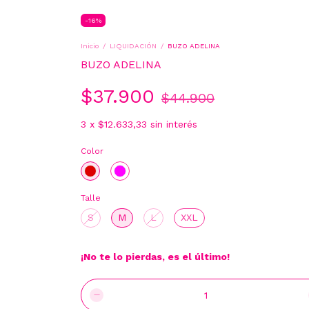
-
16
%
Inicio
/
LIQUIDACIÓN
/
BUZO ADELINA
BUZO ADELINA
$37.900
$44.900
3
x
$12.633,33
sin interés
Color
Talle
S
M
L
XXL
¡No te lo pierdas, es el último!