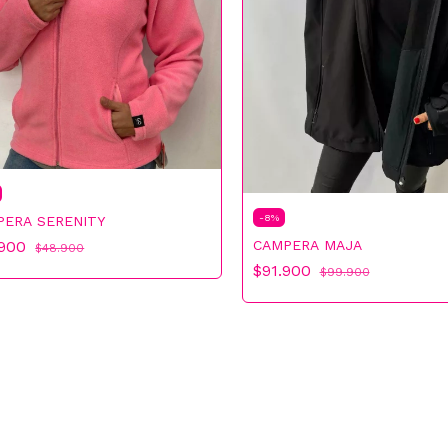
-
8
%
PERA SERENITY
.900
CAMPERA MAJA
$48.900
$91.900
$99.900