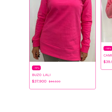
-
18
%
CAM
$39
-
15
%
BUZO LALI
$37.900
$44.500