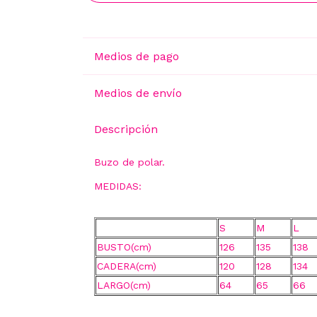
30% OF
Medios de pago
5% OFF
Medios de envío
Descripción
¡CASI!
Buzo de polar.
MEDIDAS:
S
M
L
BUSTO(cm)
126
135
138
CADERA(cm)
120
128
134
LARGO(cm)
64
65
66