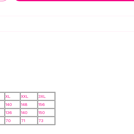
F
10% OFF
📧 Tu correo electrónico
15% OFF
GIRAR A
🔒 Tu email está seguro. No
ENVÍO GRATIS
XL
XXL
3XL
140
148
156
136
140
150
70
71
73