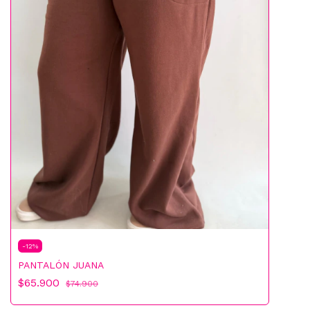
Largo 72 cm
-
12
%
PANTALÓN JUANA
$65.900
$74.900