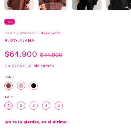
-
13
%
Inicio
/
LIQUIDACIÓN
/
BUZO JUANA
BUZO JUANA
$64.900
$74.900
3
x
$21.633,33
sin interés
Color
Talle
1
2
3
4
5
¡No te lo pierdas, es el último!