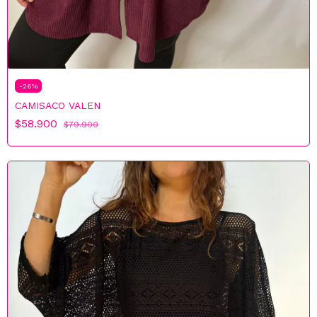
-
26
%
CAMISACO VALEN
$58.900
$79.900