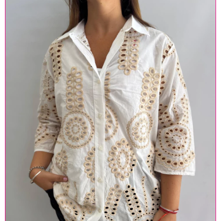
ENVÍO GRATIS
¡CASI!
📧 Tu correo electrónico
GIRAR AHORA
🔒 Tu email está seguro. No spam, lo prometemos.