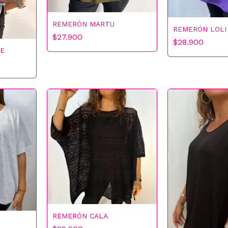
📧 Tu correo electrónic
REMERÓN MARTU
REMERÓN LOLI
15% OFF
$27.900
$28.900
E
GIRAR 
🔒 Tu email está seguro. 
ENVÍO GRATIS
REMERÓN CALA