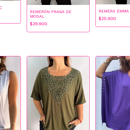
C
REMERA EMMA
REMERÓN PRAGA DE
MODAL
$25.900
$39.900
OFERTA ESPECIAL
Jugá y ganá
Proba tu suerte y consigue descuentos increíbles
10% OFF