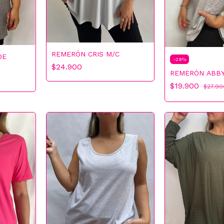
REMERÓN CRIS M/C
DE
-
29
%
$24.900
REMERÓN ABB
$19.900
$27.90