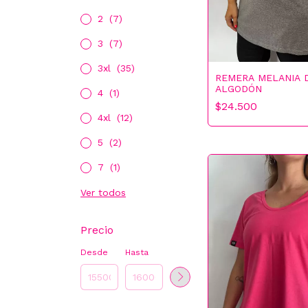
2
(7)
3
(7)
3xl
(35)
REMERA MELANIA 
ALGODÓN
4
(1)
$24.500
4xl
(12)
5
(2)
7
(1)
Ver todos
Precio
Desde
Hasta