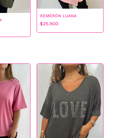
REMERÓN LUANA
A
$25.900