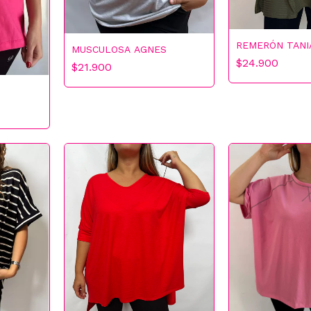
REMERÓN TANI
MUSCULOSA AGNES
$24.900
$21.900