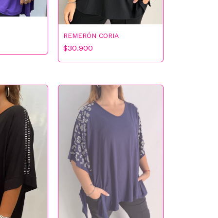
o
REMERÓN CORIA
$30.900
AHORA
No spam, lo prometemos.