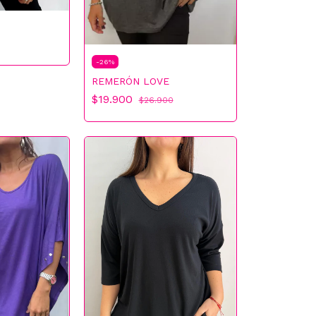
-
26
%
REMERÓN LOVE
$19.900
$26.900
×